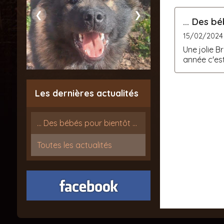
❮
❯
... Des bé
15/02/2024
Une jolie B
année c'est
Les dernières actualités
... Des bébés pour bientôt ...
Toutes les actualités