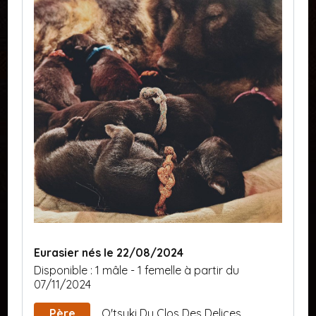
Eurasier nés le 22/08/2024
Disponible :
1 mâle
-
1 femelle
à partir du
07/11/2024
Père
O'tsuki Du Clos Des Delices