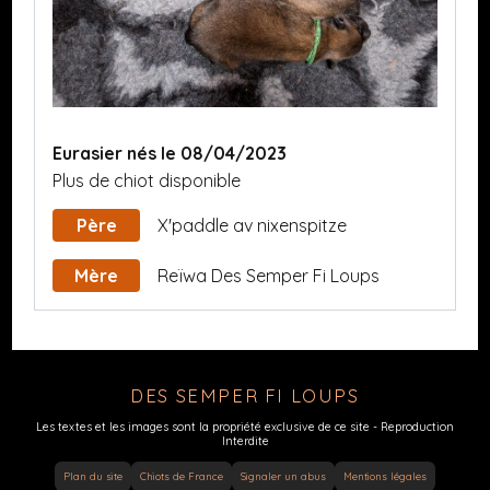
Eurasier nés le 08/04/2023
Plus de chiot disponible
Père
X'paddle av nixenspitze
Mère
Reïwa Des Semper Fi Loups
DES SEMPER FI LOUPS
Les textes et les images sont la propriété exclusive de ce site - Reproduction
Interdite
Plan du site
Chiots de France
Signaler un abus
Mentions légales